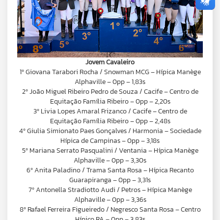
Jovem Cavaleiro
1º Giovana Tarabori Rocha / Snowman MCG – Hípica Manège
Alphaville – 0pp – 1,83s
2º João Miguel Ribeiro Pedro de Souza / Cacife – Centro de
Equitação Família Ribeiro – 0pp – 2,20s
3º Livia Lopes Amaral Frizanco / Cacife – Centro de
Equitação Família Ribeiro – 0pp – 2,48s
4º Giulia Simionato Paes Gonçalves / Harmonia – Sociedade
Hípica de Campinas – 0pp – 3,18s
5º Mariana Serrato Pasqualini / Ventania – Hípica Manège
Alphaville – 0pp – 3,30s
6º Anita Paladino / Trama Santa Rosa – Hípica Recanto
Guarapiranga – 0pp – 3,31s
7º Antonella Stradiotto Audi / Petros – Hípica Manège
Alphaville – 0pp – 3,36s
8º Rafael Ferreira Figueiredo / Negresco Santa Rosa – Centro
Hípico RA – 0pp – 3,83s