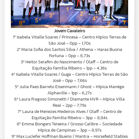
Jovem Cavaleiro
1º Isabela Vitalle Soares / Princesa – Centro Hípico Terras de
São José – 0pp – 1,70s
2º Maria Sofia dos Santos Silva / Athena – Haras Buona
Fortuna – 0pp – 6,73s
3º Heitor Serafim do Nascimento / Olaff – Centro de
Equitação Família Ribeiro – 1pp – 4,36s
4º Isabela Vitalle Soares / Guga – Centro Hípico Terras de São
José – 0pp – 7,66s
5º Julia Paes Barreto Eisenmann / Ghost – Hípica Manège
Alphaville – 1pp – 6,27s
6º Laura Fragoso Simonetti / Diamante HVR – Hípica Villa
Real – 2pp – 7,79s
7º Laura de Menezes Medeiros Alves / Olaff – Centro de
Equitação Família Ribeiro – 3pp – 8,84s
8º Emma Bongers Teixeira / Grosso Calibre – Sociedade
Hípica de Campinas – 3pp – 8,97s
9º Max Luciefer Hoffman Bueno / Mantra – Horsefield Stables