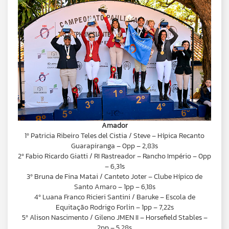
Amador
1º Patricia Ribeiro Teles del Cistia / Steve – Hípica Recanto
Guarapiranga – 0pp – 2,83s
2º Fabio Ricardo Giatti / RI Rastreador – Rancho Império – 0pp
– 6,31s
3º Bruna de Fina Matai / Canteto Joter – Clube Hípico de
Santo Amaro – 1pp – 6,18s
4º Luana Franco Ricieri Santini / Baruke – Escola de
Equitação Rodrigo Forlin – 1pp – 7,22s
5º Alison Nascimento / Gileno JMEN II – Horsefield Stables –
2pp – 5,28s