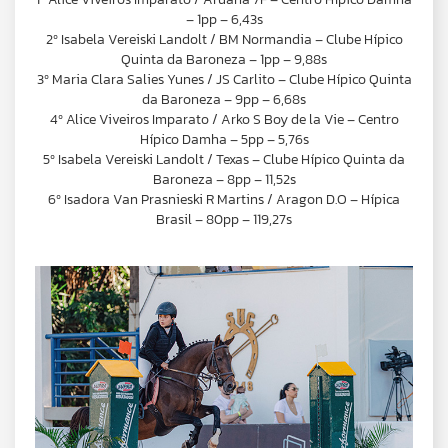
– 1pp – 6,43s
2º Isabela Vereiski Landolt / BM Normandia – Clube Hípico
Quinta da Baroneza – 1pp – 9,88s
3º Maria Clara Salies Yunes / JS Carlito – Clube Hípico Quinta
da Baroneza – 9pp – 6,68s
4º Alice Viveiros Imparato / Arko S Boy de la Vie – Centro
Hípico Damha – 5pp – 5,76s
5º Isabela Vereiski Landolt / Texas – Clube Hípico Quinta da
Baroneza – 8pp – 11,52s
6º Isadora Van Prasnieski R Martins / Aragon D.O – Hípica
Brasil – 80pp – 119,27s