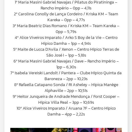
1º Maria Masini Gabriel Navajas / Pilatus do Piratininga –
Rancho Império – 0pp – 4,11s
2º Carolina Conolly de Lança Cordeiro / Kriska KM – Team
Kareka – 0pp – 4,77s
3º Maria Beatriz Dias Romano / Kriska KM – Team Kareka –
0pp – 5,79s
4º Alice Viveiros Imparato / Arko S Boy de la Vie – Centro
Hípico Damha – 1pp – 4,94s
5º Maite de Lucca D’Avila / Xenon – Centro Hípico Terras de
São José I – 1pp – 5,18s
6º Maria Masini Gabriel Navajas / Dave – Rancho Império –
1pp – 6,30s
7º Isabela Vereiski Landolt / Pantera – Clube Hípico Quinta da
Baroneza – 2pp – 10,23s
8º Rafaella Catapano Sonda / RI Asheley – Hípica Manège
Alphaville – 2pp – 10,51s
9º Heitor Junqueira de Andrade Mendonça / Forst Cooper –
Hípica Villa Real – 3pp – 10,69s
10º Alice Viveiros Imparato / Aruana 7F – Centro Hípico
Damha – 4pp – 2,22s