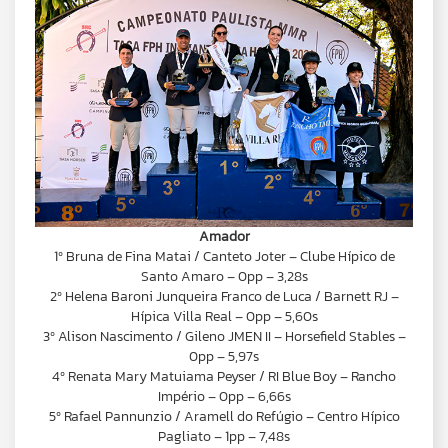
Amador
1º Bruna de Fina Matai / Canteto Joter – Clube Hípico de
Santo Amaro – 0pp – 3,28s
2º Helena Baroni Junqueira Franco de Luca / Barnett RJ –
Hípica Villa Real – 0pp – 5,60s
3º Alison Nascimento / Gileno JMEN II – Horsefield Stables –
0pp – 5,97s
4º Renata Mary Matuiama Peyser / RI Blue Boy – Rancho
Império – 0pp – 6,66s
5º Rafael Pannunzio / Aramell do Refúgio – Centro Hípico
Pagliato – 1pp – 7,48s