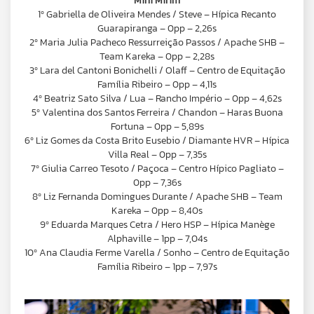
Mini Mirim
1º Gabriella de Oliveira Mendes / Steve – Hípica Recanto
Guarapiranga – 0pp – 2,26s
2º Maria Julia Pacheco Ressurreição Passos / Apache SHB –
Team Kareka – 0pp – 2,28s
3º Lara del Cantoni Bonichelli / Olaff – Centro de Equitação
Família Ribeiro – 0pp – 4,11s
4º Beatriz Sato Silva / Lua – Rancho Império – 0pp – 4,62s
5º Valentina dos Santos Ferreira / Chandon – Haras Buona
Fortuna – 0pp – 5,89s
6º Liz Gomes da Costa Brito Eusebio / Diamante HVR – Hípica
Villa Real – 0pp – 7,35s
7º Giulia Carreo Tesoto / Paçoca – Centro Hípico Pagliato –
0pp – 7,36s
8º Liz Fernanda Domingues Durante / Apache SHB – Team
Kareka – 0pp – 8,40s
9º Eduarda Marques Cetra / Hero HSP – Hípica Manège
Alphaville – 1pp – 7,04s
10º Ana Claudia Ferme Varella / Sonho – Centro de Equitação
Família Ribeiro – 1pp – 7,97s