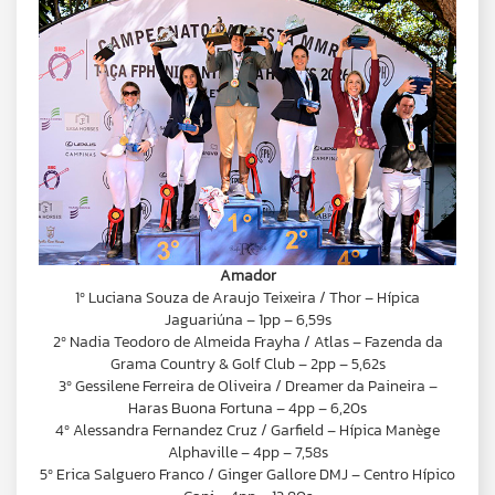
Amador
1º Luciana Souza de Araujo Teixeira / Thor – Hípica
Jaguariúna – 1pp – 6,59s
2º Nadia Teodoro de Almeida Frayha / Atlas – Fazenda da
Grama Country & Golf Club – 2pp – 5,62s
3º Gessilene Ferreira de Oliveira / Dreamer da Paineira –
Haras Buona Fortuna – 4pp – 6,20s
4º Alessandra Fernandez Cruz / Garfield – Hípica Manège
Alphaville – 4pp – 7,58s
5º Erica Salguero Franco / Ginger Gallore DMJ – Centro Hípico