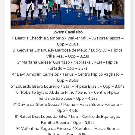
Jovem Cavaleiro
1º Beatriz Checchia Sampaio / Walker Mill – JS Horse Resort –
0pp – 2,68s
2º Geovana Emanuelly Barbosa de Mello / Lucky JS – Hípica
Villa Real – 0pp – 3,23s
3º Mariana Cerezer Guarizzo / Nebraska JMEN – Hípica
Furtado – 0pp – 3,37s
4º Davi Amorim Carnelos / Tanus – Centro Hípico Pagliato –
0pp – 3,56s
5º Eduardo Bravo Loureiro / Star – Hípica Brasil – 0pp – 3,64s
6º Roberto Sylvio Abdalla Filho / Xenon – Centro Hípico
Terras de São José – 0pp – 4,23s
7º Olivia da Gloria Souza / Pluma – Haras Buona Fortuna –
0pp – 4,61s
8º Rafael Dias Lopes da Silva / Lua – Centro de Equitação
Família Ribeiro – 0pp – 5,82s
9º Valentina Zago da Fonseca / Xantilee – Haras Buona
Fortuna – 0pp – 6,16s