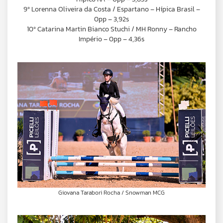
9º Lorenna Oliveira da Costa / Espartano – Hípica Brasil –
0pp – 3,92s
10º Catarina Martin Bianco Stuchi / MH Ronny – Rancho
Império – 0pp – 4,36s
Giovana Tarabori Rocha / Snowman MCG