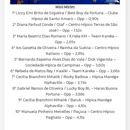
Mini Mirim
1º Lizzy Emi Brito de Siqueira / Best Boy da Fortuna – Clube
Hípico de Santo Amaro – 0pp – 0,90s
2º Diana Farhud Conde / Olaf – Centro Hípico Terras de São
José I – 0pp – 1,52s
3º Maria Beatriz Dias Romano / Kriska KM – Team Kareka –
0pp – 2,65s
4º Isis Gasetta de Oliveira / Rainha da Suécia – Centro Hípico
Italiano – 0pp – 2,85s
5º Bernardo Itapema Alves Dias do Vale / Dick Vigarista –
Sociedade Hípica de Campinas – 0pp – 3,60s
6º Rafaela de Matos Rey / Kaalki – Team Kareka – 0pp – 3,66s
7º Cecilia Bianchini Mihalik / Rocky Balboa – Hípica Manège
Alphaville – 0pp – 3,74s
8º Gabriel Ramos de Oliveira / Lucky Boy BL – Haras Buona
Fortuna – 0pp – 3,88s
9º Cecilia Bianchini Mihalik / Baruk – Hípica Manège
Alphaville – 0pp – 4,10s
10º Manuela Pinheiro Meirelles / Paçoca – Centro Hípico
Pagliato – 0pp – 4,15s