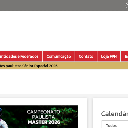
Entidades e Federados
Comunicação
Contato
Loja FPH
E
s paulistas Sênior Especial 2026
Calendár