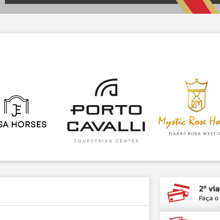
2º vi
Faça o