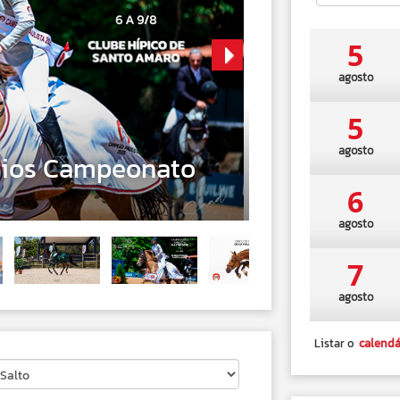
5
agosto
Next
5
agosto
026
pediente FPH -
10/8
6
agosto
7
agosto
Listar o
calendá