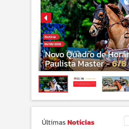
Previous
Notícia
de Horários Campeonato
07/08/2
er -
6/8
Ex
Últimas
Notícias