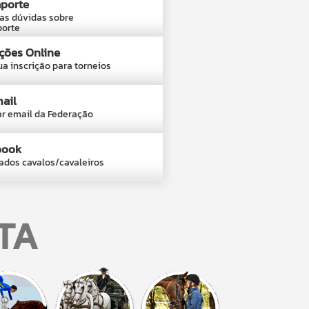
porte
uas dúvidas sobre
porte
ições Online
ua inscrição para torneios
ail
r email da Federação
book
ados cavalos/cavaleiros
TA