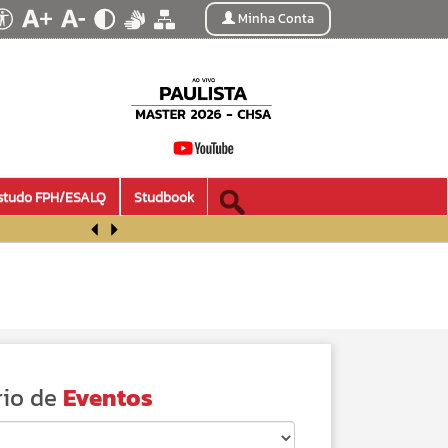
Minha Conta
studo FPH/ESALQ
Studbook
io de
Eventos