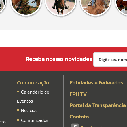
Receba nossas novidades
Comunicação
Entidades e Federados
Calendário de
FPH TV
Eventos
Portal da Transparência
Notícias
Contato
Comunicados
eto