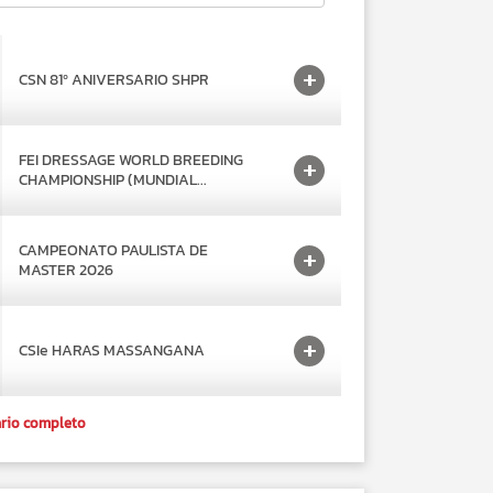
CSN 81º ANIVERSARIO SHPR
FEI DRESSAGE WORLD BREEDING
Notícia
CHAMPIONSHIP (MUNDIAL...
05/08/2026
Programa CBS Jovem Cava
CAMPEONATO PAULISTA DE
MASTER 2026
CSIe HARAS MASSANGANA
rio completo