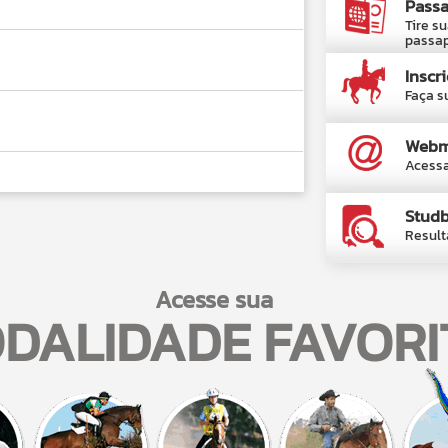
Passa
Tire s
passa
Inscr
Faça s
Webm
Acessa
Stud
Result
Acesse sua
DALIDADE FAVORI