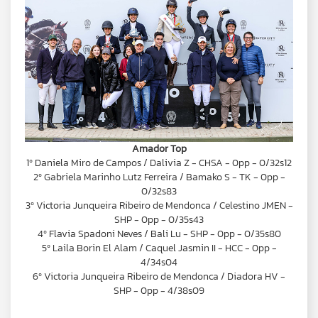
Amador Top
1º Daniela Miro de Campos / Dalivia Z - CHSA - 0pp - 0/32s12
2º Gabriela Marinho Lutz Ferreira / Bamako S - TK - 0pp -
0/32s83
3º Victoria Junqueira Ribeiro de Mendonca / Celestino JMEN -
SHP - 0pp - 0/35s43
4º Flavia Spadoni Neves / Bali Lu - SHP - 0pp - 0/35s80
5º Laila Borin El Alam / Caquel Jasmin II - HCC - 0pp -
4/34s04
6º Victoria Junqueira Ribeiro de Mendonca / Diadora HV -
SHP - 0pp - 4/38s09