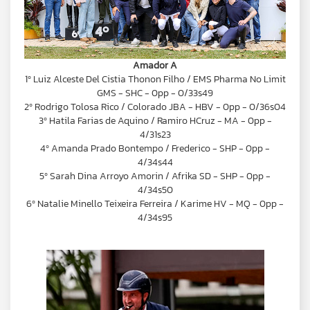
Amador A
1º Luiz Alceste Del Cistia Thonon Filho / EMS Pharma No Limit
GMS - SHC - 0pp - 0/33s49
2º Rodrigo Tolosa Rico / Colorado JBA - HBV - 0pp - 0/36s04
3º Hatila Farias de Aquino / Ramiro HCruz - MA - 0pp -
4/31s23
4º Amanda Prado Bontempo / Frederico - SHP - 0pp -
4/34s44
5º Sarah Dina Arroyo Amorin / Afrika SD - SHP - 0pp -
4/34s50
6º Natalie Minello Teixeira Ferreira / Karime HV - MQ - 0pp -
4/34s95