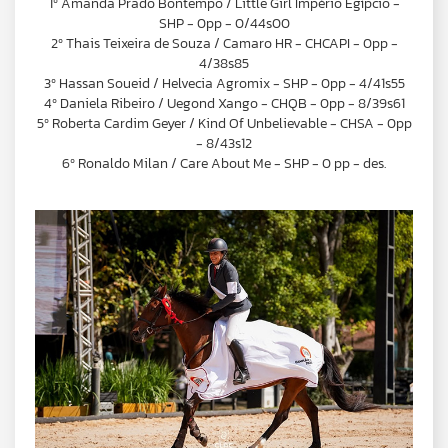
1º Amanda Prado Bontempo / Little Girl Império Egípcio -
SHP - 0pp - 0/44s00
2º Thais Teixeira de Souza / Camaro HR - CHCAPI - 0pp -
4/38s85
3º Hassan Soueid / Helvecia Agromix - SHP - 0pp - 4/41s55
4º Daniela Ribeiro / Uegond Xango - CHQB - 0pp - 8/39s61
5º Roberta Cardim Geyer / Kind Of Unbelievable - CHSA - 0pp
- 8/43s12
6º Ronaldo Milan / Care About Me - SHP - 0 pp - des.