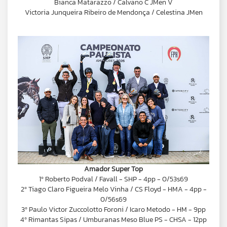
Bianca Matarazzo / Calvano C JMen V
Victoria Junqueira Ribeiro de Mendonça / Celestina JMen
Amador Super Top
1º Roberto Podval / Favall - SHP - 4pp - 0/53s69
2º Tiago Claro Figueira Melo Vinha / CS Floyd - HMA - 4pp -
0/56s69
3º Paulo Victor Zuccolotto Foroni / Icaro Metodo - HM - 9pp
4º Rimantas Sipas / Umburanas Meso Blue PS - CHSA - 12pp