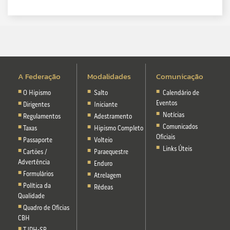
A Federação
Modalidades
Comunicação
O Hipismo
Salto
Calendário de
Eventos
Dirigentes
Iniciante
Notícias
Regulamentos
Adestramento
Comunicados
Taxas
Hipismo Completo
Oficiais
Passaporte
Volteio
Links Úteis
Cartões /
Paraequestre
Advertência
Enduro
Formulários
Atrelagem
Política da
Rédeas
Qualidade
Quadro de Oficias
CBH