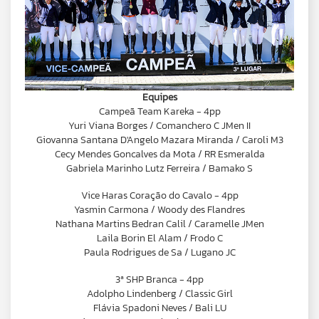
Equipes
Campeã Team Kareka - 4pp
Yuri Viana Borges / Comanchero C JMen II
Giovanna Santana D'Angelo Mazara Miranda / Caroli M3
Cecy Mendes Goncalves da Mota / RR Esmeralda
Gabriela Marinho Lutz Ferreira / Bamako S
Vice Haras Coração do Cavalo - 4pp
Yasmin Carmona / Woody des Flandres
Nathana Martins Bedran Calil / Caramelle JMen
Laila Borin El Alam / Frodo C
Paula Rodrigues de Sa / Lugano JC
3ª SHP Branca - 4pp
Adolpho Lindenberg / Classic Girl
Flávia Spadoni Neves / Bali LU