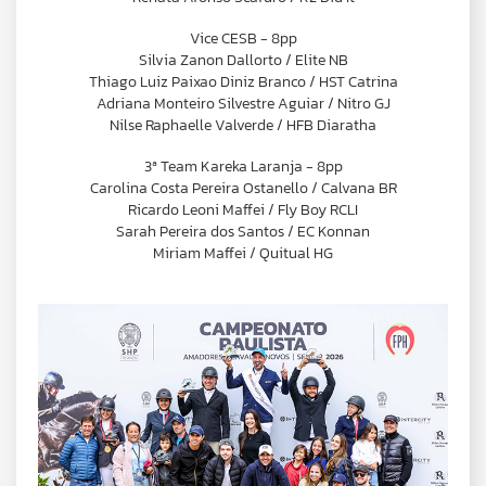
Vice CESB - 8pp
Silvia Zanon Dallorto / Elite NB
Thiago Luiz Paixao Diniz Branco / HST Catrina
Adriana Monteiro Silvestre Aguiar / Nitro GJ
Nilse Raphaelle Valverde / HFB Diaratha
3ª Team Kareka Laranja - 8pp
Carolina Costa Pereira Ostanello / Calvana BR
Ricardo Leoni Maffei / Fly Boy RCLI
Sarah Pereira dos Santos / EC Konnan
Miriam Maffei / Quitual HG