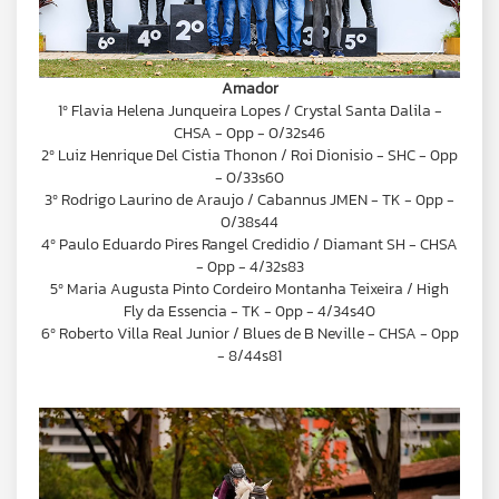
Amador
1º Flavia Helena Junqueira Lopes / Crystal Santa Dalila -
CHSA - 0pp - 0/32s46
2º Luiz Henrique Del Cistia Thonon / Roi Dionisio - SHC - 0pp
- 0/33s60
3º Rodrigo Laurino de Araujo / Cabannus JMEN - TK - 0pp -
0/38s44
4º Paulo Eduardo Pires Rangel Credidio / Diamant SH - CHSA
- 0pp - 4/32s83
5º Maria Augusta Pinto Cordeiro Montanha Teixeira / High
Fly da Essencia - TK - 0pp - 4/34s40
6º Roberto Villa Real Junior / Blues de B Neville - CHSA - 0pp
- 8/44s81