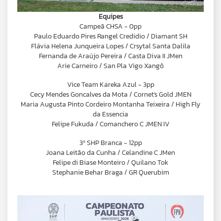
Equipes
Campeã CHSA - 0pp
Paulo Eduardo Pires Rangel Credidio / Diamant SH
Flávia Helena Junqueira Lopes / Crsytal Santa Dalila
Fernanda de Araújo Pereira / Casta Diva II JMen
Arie Carneiro / San Pla Vigo Xangô
Vice Team Kareka Azul - 3pp
Cecy Mendes Goncalves da Mota / Cornet's Gold JMEN
Maria Augusta Pinto Cordeiro Montanha Teixeira / High Fly
da Essencia
Felipe Fukuda / Comanchero C JMEN IV
3º SHP Branca - 12pp
Joana Leitão da Cunha / Celandine C JMen
Felipe di Biase Monteiro / Quilano Tok
Stephanie Behar Braga / GR Querubim