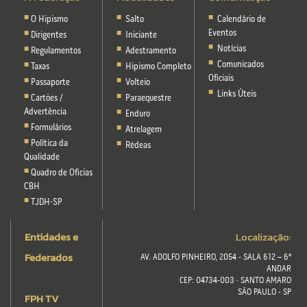
O Hipismo
Salto
Calendário de
Eventos
Dirigentes
Iniciante
Notícias
Regulamentos
Adestramento
Comunicados
Taxas
Hipismo Completo
Oficiais
Passaporte
Volteio
Links Úteis
Cartões /
Paraequestre
Advertência
Enduro
Formulários
Atrelagem
Política da
Rédeas
Qualidade
Quadro de Oficias
CBH
TJDH-SP
Entidades e
Localização:
Federados
AV. ADOLFO PINHEIRO, 2054 - SALA 612 – 6º
ANDAR
CEP: 04734-003 · SANTO AMARO
SÃO PAULO - SP
FPH TV