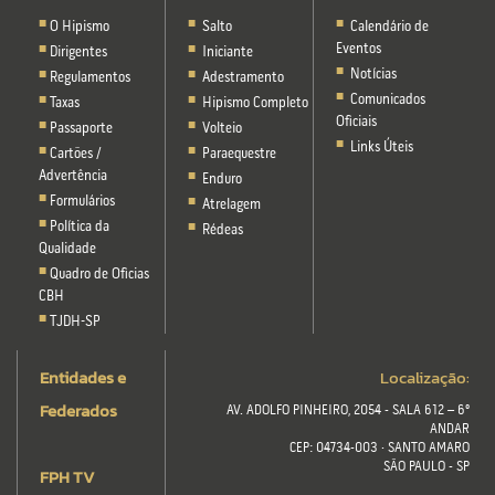
O Hipismo
Salto
Calendário de
Eventos
Dirigentes
Iniciante
Notícias
Regulamentos
Adestramento
Comunicados
Taxas
Hipismo Completo
Oficiais
Passaporte
Volteio
Links Úteis
Cartões /
Paraequestre
Advertência
Enduro
Formulários
Atrelagem
Política da
Rédeas
Qualidade
Quadro de Oficias
CBH
TJDH-SP
Entidades e
Localização:
Federados
AV. ADOLFO PINHEIRO, 2054 - SALA 612 – 6º
ANDAR
CEP: 04734-003 · SANTO AMARO
SÃO PAULO - SP
FPH TV