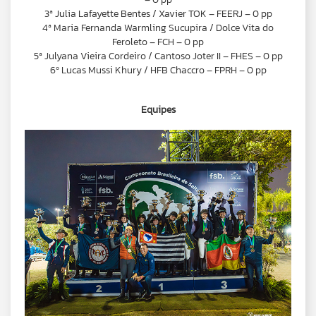
3ª Julia Lafayette Bentes / Xavier TOK – FEERJ – 0 pp
4ª Maria Fernanda Warmling Sucupira / Dolce Vita do
Feroleto – FCH – 0 pp
5ª Julyana Vieira Cordeiro / Cantoso Joter II – FHES – 0 pp
6º Lucas Mussi Khury / HFB Chaccro – FPRH – 0 pp
Equipes