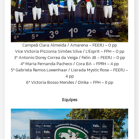
Campeã Clara Almeida / Amarena – FEERJ – 0 pp
Vice Victoria Pizzonia Simões Silva / L’Esprit – FPH – 0 pp
3º Antonio Dorey Correa da Veiga / Felin JB – FEERJ – 0 pp
4ª Maria Fernanda Pacheco / Cora BA – FPRH – 4 pp
5ª Gabriela Ramos Lowenhaar / Liarada Mystic Rose – FEERJ –
4 pp
6ª Victoria Bosso Mendes / Dinka – FPH – 8 pp
Equipes