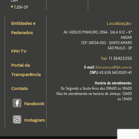
CBH
TJDH-SP
Entidades e
Localização:
Federados
AV. ADOLFO PINHEIRO, 2054 - SALA 612 – 6º
ANDAR
CEP: 04734-003 · SANTO AMARO
SÃO PAULO - SP
FPH TV
Tel:
11 56423350
Portal da
E-mail:
faleconosco@fph.com.br
Transparência
CNPJ:
43.638.543/0001-41
Horário de atendimento:
Contato
De Segunda a Sexta-feira das 09h00 às 18h00
Não há atendimento no horário de almoço: 12h00
às 13h00
Facebook
Instagram