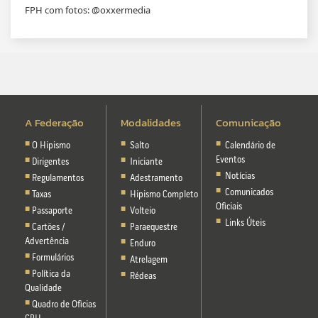
FPH com fotos: @‌oxxermedia
A Federação
Modalidades
Comunicação
O Hipismo
Salto
Calendário de
Eventos
Dirigentes
Iniciante
Notícias
Regulamentos
Adestramento
Comunicados
Taxas
Hipismo Completo
Oficiais
Passaporte
Volteio
Links Úteis
Cartões /
Paraequestre
Advertência
Enduro
Formulários
Atrelagem
Política da
Rédeas
Qualidade
Quadro de Oficias