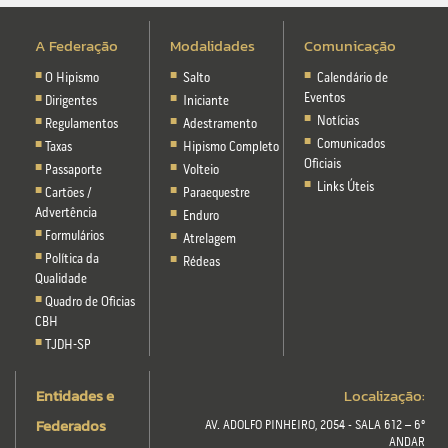
A Federação
Modalidades
Comunicação
O Hipismo
Salto
Calendário de
Eventos
Dirigentes
Iniciante
Notícias
Regulamentos
Adestramento
Comunicados
Taxas
Hipismo Completo
Oficiais
Passaporte
Volteio
Links Úteis
Cartões /
Paraequestre
Advertência
Enduro
Formulários
Atrelagem
Política da
Rédeas
Qualidade
Quadro de Oficias
CBH
TJDH-SP
Entidades e
Localização:
Federados
AV. ADOLFO PINHEIRO, 2054 - SALA 612 – 6º
ANDAR