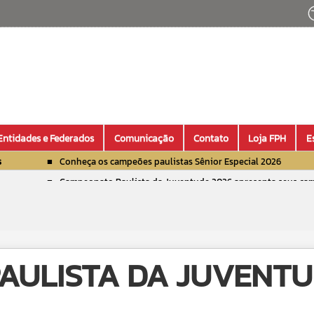
Entidades e Federados
Comunicação
Contato
Loja FPH
E
s
Conheça os campeões paulistas Sênior Especial 2026
Campeonato Paulista da Juventude 2026 apresenta seus ca
Confira os campeões paulistas de Jovens Cavaleiros 2026
Veja quem são os campeões paulistas amadores 2026
Confira quem foram os campeões paulistas de Salto Iniciant
AULISTA DA JUVENTU
Theo Foresto é o campeão paulista Mini Mirim 2026
José Luiz Guimarães de Carvalho é ouro no Paulista de Sêni
Troféu Eficiência 2025 premia seus campeões
Studbook F