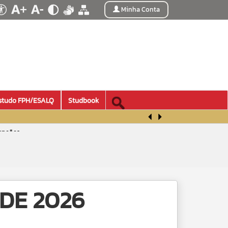
Minha Conta
studo FPH/ESALQ
Studbook
mpeões
e 2026
DE 2026
or Top 2026
PH | Você sabe o que é e como utilizar?