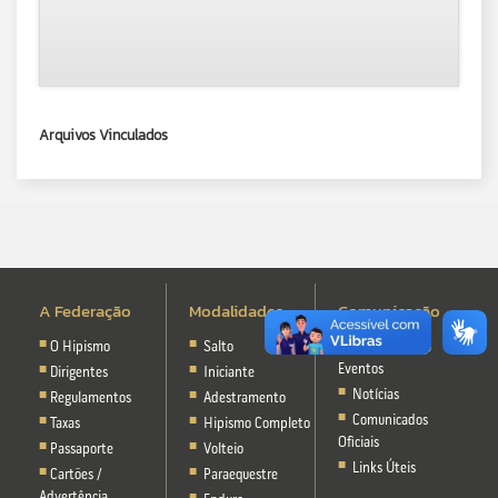
Arquivos Vinculados
A Federação
Modalidades
Comunicação
O Hipismo
Salto
Calendário de
Eventos
Dirigentes
Iniciante
Notícias
Regulamentos
Adestramento
Comunicados
Taxas
Hipismo Completo
Oficiais
Passaporte
Volteio
Links Úteis
Cartões /
Paraequestre
Advertência