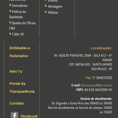
Enduro
Formulários
Atrelagem
Política da
Rédeas
Qualidade
Quadro de Oficias
CBH
TJDH-SP
Entidades e
Localização:
Federados
AV. ADOLFO PINHEIRO, 2054 - SALA 612 – 6º
ANDAR
CEP: 04734-003 · SANTO AMARO
SÃO PAULO - SP
FPH TV
Tel:
11 56423350
Portal da
E-mail:
faleconosco@fph.com.br
Transparência
CNPJ:
43.638.543/0001-41
Horário de atendimento:
Contato
De Segunda a Sexta-feira das 09h00 às 18h00
Não há atendimento no horário de almoço: 12h00
às 13h00
Facebook