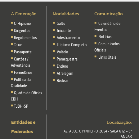
A Federação
Modalidades
Comunicação
O Hipismo
Salto
Calendário de
Eventos
Dirigentes
Iniciante
Notícias
Regulamentos
Adestramento
Comunicados
Taxas
Hipismo Completo
Oficiais
Passaporte
Volteio
Links Úteis
Cartões /
Paraequestre
Advertência
Enduro
Formulários
Atrelagem
Política da
Rédeas
Qualidade
Quadro de Oficias
CBH
TJDH-SP
Entidades e
Localização:
Federados
AV. ADOLFO PINHEIRO, 2054 - SALA 612 – 6º
ANDAR