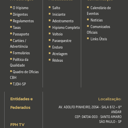
O Hipismo
Salto
Calendário de
Eventos
Dirigentes
Iniciante
Notícias
Regulamentos
Adestramento
Comunicados
Taxas
Hipismo Completo
Oficiais
Passaporte
Volteio
Links Úteis
Cartões /
Paraequestre
Advertência
Enduro
Formulários
Atrelagem
Política da
Rédeas
Qualidade
Quadro de Oficias
CBH
TJDH-SP
Entidades e
Localização:
Federados
AV. ADOLFO PINHEIRO, 2054 - SALA 612 – 6º
ANDAR
CEP: 04734-003 · SANTO AMARO
SÃO PAULO - SP
FPH TV