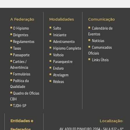
A Federação
Modalidades
Comunicação
O Hipismo
Salto
Calendário de
Eventos
Dirigentes
Iniciante
Notícias
Regulamentos
Adestramento
Comunicados
Taxas
Hipismo Completo
Oficiais
Passaporte
Volteio
Links Úteis
Cartões /
Paraequestre
Advertência
Enduro
Formulários
Atrelagem
Política da
Rédeas
Qualidade
Quadro de Oficias
CBH
TJDH-SP
Entidades e
Localização:
Federados
AV. ADOLFO PINHEIRO, 2054 - SALA 612 – 6º